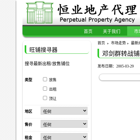
首页
关于我们
市
首页
市场走势
最新
旺铺搜寻器
邓剑群转战铺
搜寻最新出租/放售铺位
发布日期：2005-03-29
类型
放售
出租
顶让
地区
售价
租金