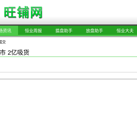
场资讯
恒业周报
揾盘助手
放盘助手
恒业大夫
成交
市 2亿吸货