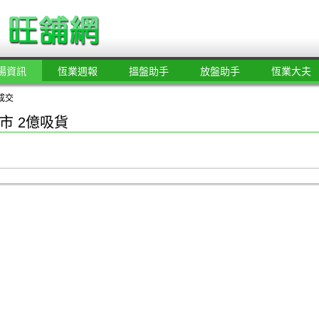
場資訊
恆業週報
搵盤助手
放盤助手
恆業大夫
成交
市 2億吸貨