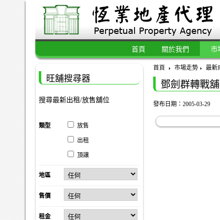
首頁
關於我們
市
首頁
市場走勢
最新
旺舖搜尋器
鄧劍群轉戰舖
搜尋最新出租/放售舖位
發布日期：2005-03-29
類型
放售
出租
頂讓
地區
售價
租金