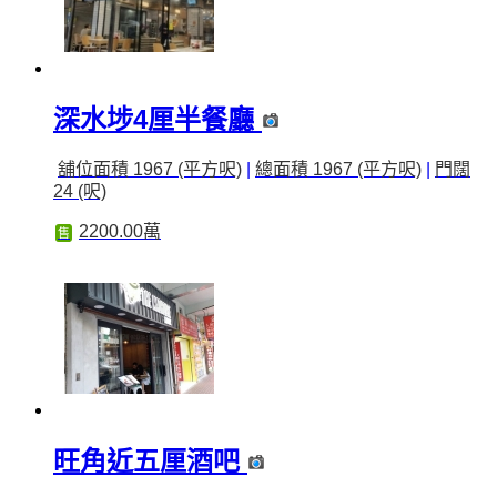
深水埗4厘半餐廳
舖位面積 1967 (平方呎)
|
總面積 1967 (平方呎)
|
門闊
24 (呎)
2200.00萬
售
旺角近五厘酒吧