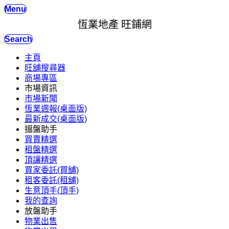
Menu
恆業地產 旺鋪網
Search
主頁
旺舖搜尋器
商場專區
市場資訊
市場新聞
恆業週報(桌面版)
最新成交(桌面版)
搵盤助手
買賣精選
租盤精選
頂讓精選
買家委託(買舖)
租客委託(租舖)
生意頂手(頂手)
我的查詢
放盤助手
物業出售