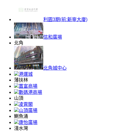
利園3期(前:新寧大廈)
信和廣場
北角
北角城中心
港運城
薄扶林
置富商場
數碼港商場
山頂
凌霄閣
山頂廣場
鰂魚涌
康怡廣場
淺水灣