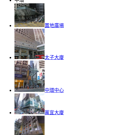
中環
置地廣場
太子大廈
中環中心
萬宜大廈