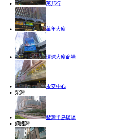
萬邦行
萬年大廈
環球大廈商場
永安中心
柴灣
藍灣半島廣場
銅鑼灣