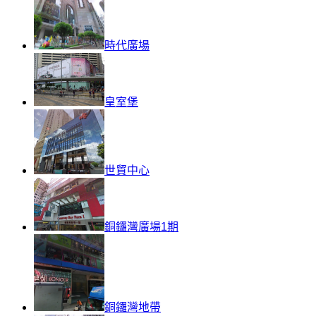
時代廣場
皇室堡
世貿中心
銅鑼灣廣場1期
銅鑼灣地帶