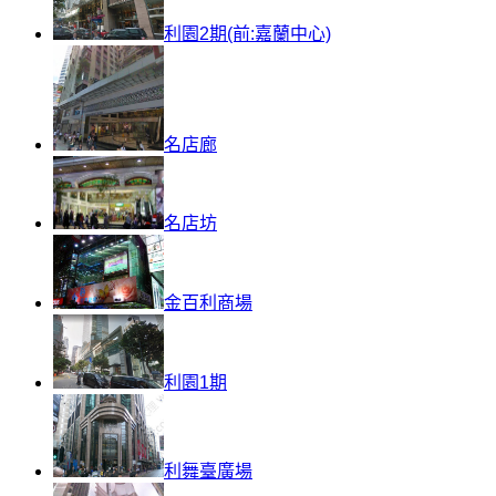
利園2期(前:嘉蘭中心)
名店廊
名店坊
金百利商場
利園1期
利舞臺廣場