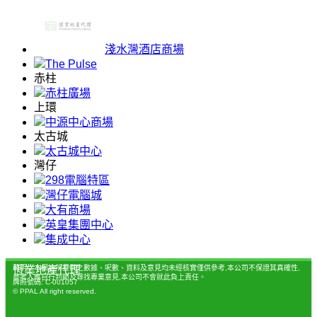
淺水灣酒店商場
The Pulse
赤柱
赤柱廣場
上環
中源中心商場
太古城
太古城中心
灣仔
298電腦特區
灣仔電腦城
大有商場
英皇集團中心
集成中心
聲明：本網站所提供之數據、呎數、資料及意見均未經核實僅供參考,本公司不保證其真確性,
恆業地產代理
參考人應自行判斷及尋找專業意見,本公司不會就此負上責任。
牌照號碼: C-001057
© PPAL All right reserved.