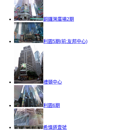
銅鑼灣廣場2期
利園5期(前:友邦中心)
禮頓中心
利園6期
希慎道壹號