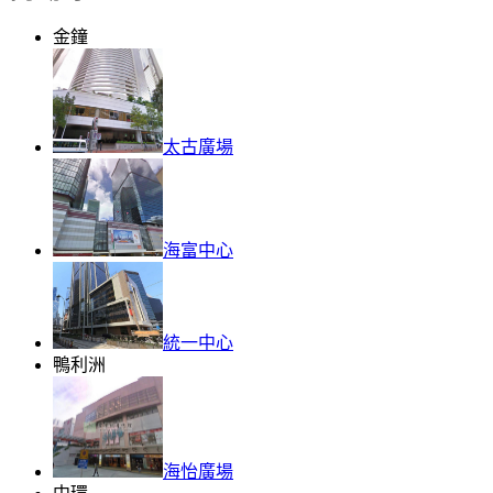
金鐘
太古廣場
海富中心
統一中心
鴨利洲
海怡廣場