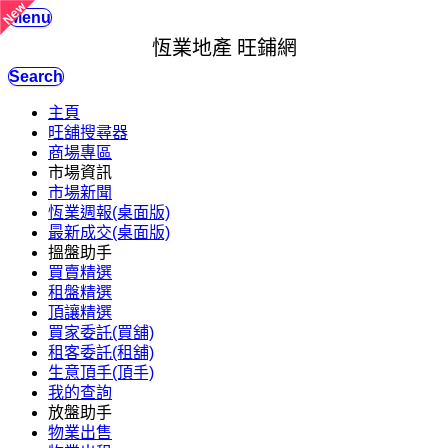
Menu
恆業地產 旺鋪網
Search
主頁
旺舖搜尋器
商場專區
市場資訊
市場新聞
恆業週報(桌面版)
最新成交(桌面版)
搵盤助手
買賣精選
租盤精選
頂讓精選
買家委託(買舖)
租客委託(租舖)
生意頂手(頂手)
我的查詢
放盤助手
物業出售