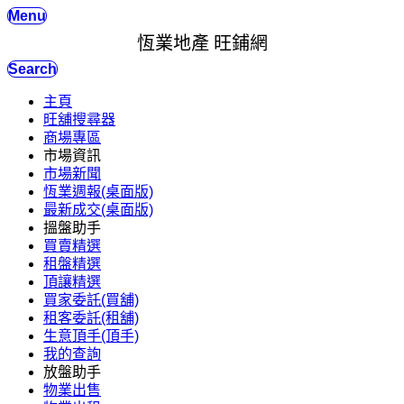
Menu
恆業地產 旺鋪網
Search
主頁
旺舖搜尋器
商場專區
市場資訊
市場新聞
恆業週報(桌面版)
最新成交(桌面版)
搵盤助手
買賣精選
租盤精選
頂讓精選
買家委託(買舖)
租客委託(租舖)
生意頂手(頂手)
我的查詢
放盤助手
物業出售