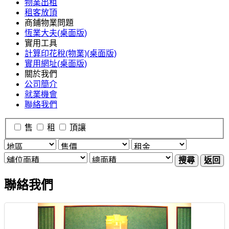
物業出租
租客放頂
商鋪物業問題
恆業大夫(桌面版)
實用工具
計算印花稅(物業)(桌面版)
實用網址(桌面版)
關於我們
公司簡介
就業機會
聯絡我們
售
租
頂讓
搜尋
返回
聯絡我們