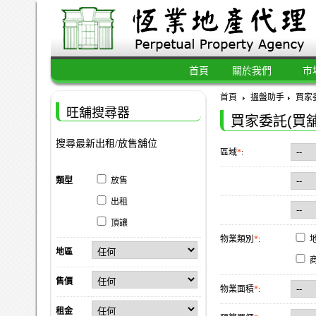
首頁
關於我們
市
首頁
搵盤助手
買家委
旺舖搜尋器
買家委託(買舖
搜尋最新出租/放售舖位
區域
*
:
類型
放售
出租
頂讓
物業類別
*
:
地區
售價
物業面積
*
:
租金