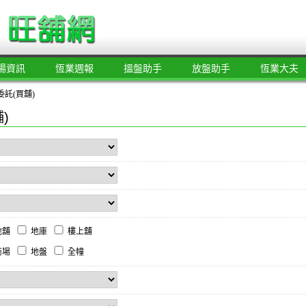
場資訊
恆業週報
搵盤助手
放盤助手
恆業大夫
託(買舖)
)
地舖
地庫
樓上舖
商場
地盤
全幢