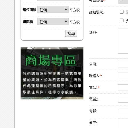
預算買價
*
:
舖位面積
平方呎
詳細要求:
總面積
平方呎
其他:
搜尋
公司:
聯絡人
*
:
電話1
*
:
電話2:
電郵:
備註: