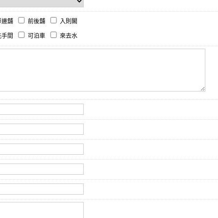
單邊舖
前後舖
入則閣
冼手間
可泊車
來去水