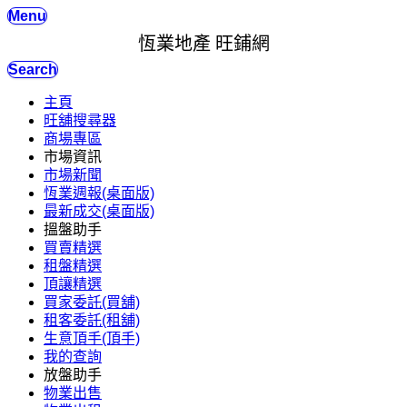
Menu
恆業地產 旺鋪網
Search
主頁
旺舖搜尋器
商場專區
市場資訊
市場新聞
恆業週報(桌面版)
最新成交(桌面版)
搵盤助手
買賣精選
租盤精選
頂讓精選
買家委託(買舖)
租客委託(租舖)
生意頂手(頂手)
我的查詢
放盤助手
物業出售