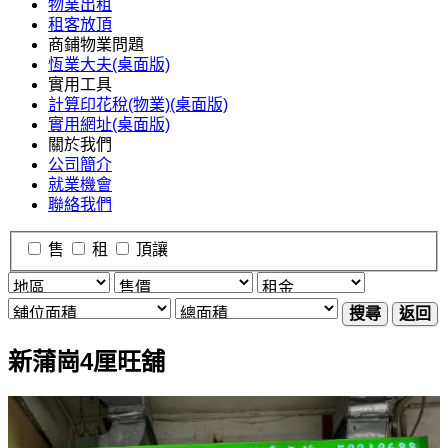
物業出租
租客放頂
商鋪物業問題
恆業大夫(桌面版)
實用工具
計算印花稅(物業)(桌面版)
實用網址(桌面版)
關於我們
公司簡介
就業機會
聯絡我們
售
租
頂讓
搜尋
返回
新蒲崗4厘旺舖