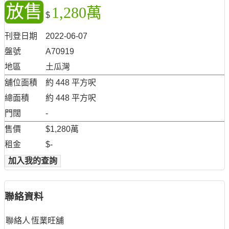
放售
1,280萬
$
刊登日期
2022-06-07
盤號
A70919
地區
土瓜灣
舖位面積
約 448 平方呎
總面積
約 448 平方呎
門闊
-
售價
$1,280萬
租金
$-
加入我的查詢
聯絡資料
聯絡人
恆業旺舖