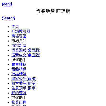
Menu
恆業地產 旺鋪網
Search
主頁
旺舖搜尋器
商場專區
市場資訊
市場新聞
恆業週報(桌面版)
最新成交(桌面版)
搵盤助手
買賣精選
租盤精選
頂讓精選
買家委託(買舖)
租客委託(租舖)
生意頂手(頂手)
我的查詢
放盤助手
物業出售