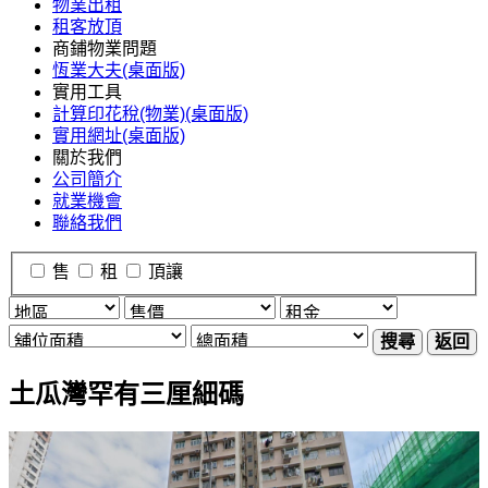
物業出租
租客放頂
商鋪物業問題
恆業大夫(桌面版)
實用工具
計算印花稅(物業)(桌面版)
實用網址(桌面版)
關於我們
公司簡介
就業機會
聯絡我們
售
租
頂讓
搜尋
返回
土瓜灣罕有三厘細碼