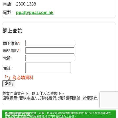
電話
2300 1388
電郵
ppal@ppal.com.hk
網上查詢
閣下姓名
*
:
聯絡電話
*
:
電郵:
備註:
「*」為必填資料
送出
負責同事會在下一個工作天回覆閣下。
溫馨提示: 若以電話方式聯絡我們, 煩請說明盤號, 以便跟進, 謝謝。
聲明：本網站所提供之數據、呎數、資料及意見均未經核實僅供參考,本公司不保證其真確性,
恆業地產代理
參考人應自行判斷及尋找專業意見,本公司不會就此負上責任。