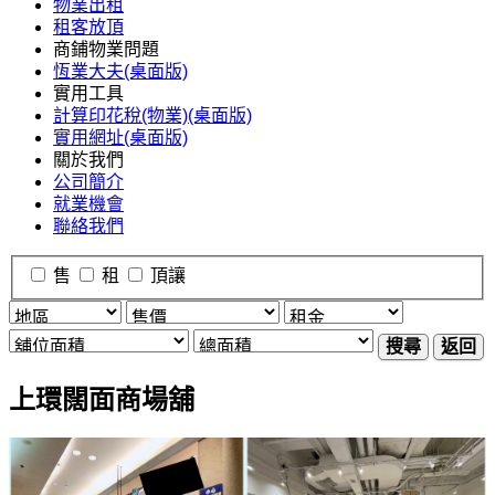
物業出租
租客放頂
商鋪物業問題
恆業大夫(桌面版)
實用工具
計算印花稅(物業)(桌面版)
實用網址(桌面版)
關於我們
公司簡介
就業機會
聯絡我們
售
租
頂讓
搜尋
返回
上環闊面商場舖