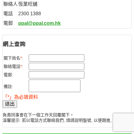
聯絡人
恆業旺舖
電話
2300 1388
電郵
ppal@ppal.com.hk
網上查詢
閣下姓名
*
:
聯絡電話
*
:
電郵:
備註:
「*」為必填資料
送出
負責同事會在下一個工作天回覆閣下。
溫馨提示: 若以電話方式聯絡我們, 煩請說明盤號, 以便跟進, 謝謝。