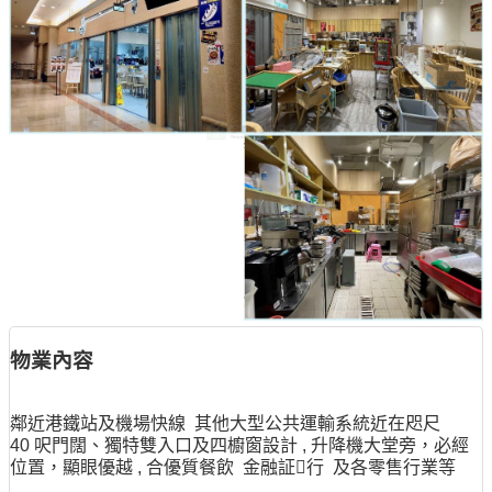
物業內容
鄰近港鐵站及機場快線 其他大型公共運輸系統近在咫尺
40 呎門闊、獨特雙入口及四櫥窗設計 , 升降機大堂旁，必經
位置，顯眼優越 , 合優質餐飲 金融証行 及各零售行業等