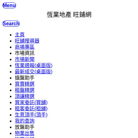
Menu
恆業地產 旺鋪網
Search
主頁
旺舖搜尋器
商場專區
市場資訊
市場新聞
恆業週報(桌面版)
最新成交(桌面版)
搵盤助手
買賣精選
租盤精選
頂讓精選
買家委託(買舖)
租客委託(租舖)
生意頂手(頂手)
我的查詢
放盤助手
物業出售