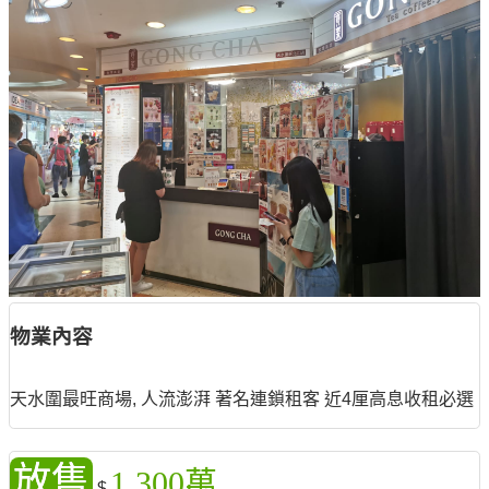
物業內容
天水圍最旺商場, 人流澎湃 著名連鎖租客 近4厘高息收租必選
放售
1,300萬
$