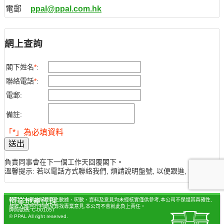
電郵
ppal@ppal.com.hk
網上查詢
閣下姓名
*
:
聯絡電話
*
:
電郵:
備註:
「*」為必填資料
送出
負責同事會在下一個工作天回覆閣下。
溫馨提示: 若以電話方式聯絡我們, 煩請說明盤號, 以便跟進, 謝謝。
聲明：本網站所提供之數據、呎數、資料及意見均未經核實僅供參考,本公司不保證其真確性,
恆業地產代理
參考人應自行判斷及尋找專業意見,本公司不會就此負上責任。
牌照號碼: C-001057
© PPAL All right reserved.