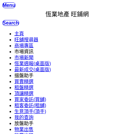
Menu
恆業地產 旺鋪網
Search
主頁
旺舖搜尋器
商場專區
市場資訊
市場新聞
恆業週報(桌面版)
最新成交(桌面版)
搵盤助手
買賣精選
租盤精選
頂讓精選
買家委託(買舖)
租客委託(租舖)
生意頂手(頂手)
我的查詢
放盤助手
物業出售