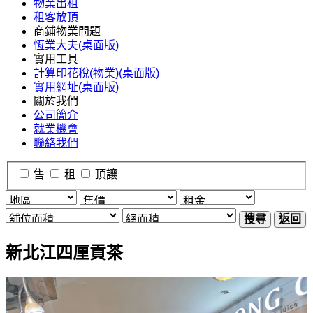
物業出租
租客放頂
商鋪物業問題
恆業大夫(桌面版)
實用工具
計算印花稅(物業)(桌面版)
實用網址(桌面版)
關於我們
公司簡介
就業機會
聯絡我們
售
租
頂讓
搜尋
返回
新北江四厘貢茶