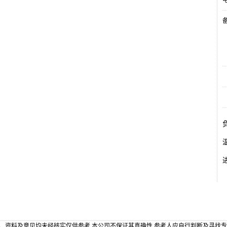
电
备
、资料及意见均未经核实仅供参考,本公司不保证其真确性,参考人应自行判断及寻找专