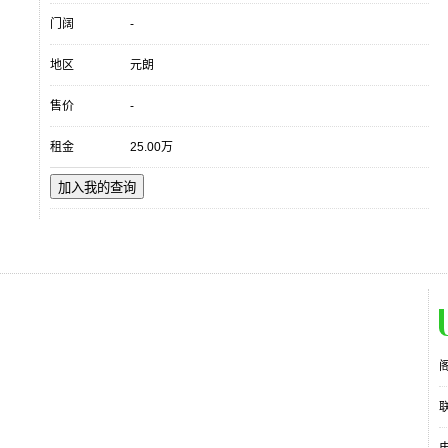
门阔
-
地区
元朗
售价
-
租金
25.00万
加入我的查询