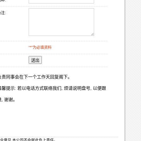
邮:
注:
“*”为必填资料
送出
负责同事会在下一个工作天回复阁下。
温馨提示: 若以电话方式联络我们, 烦请说明盘号, 以便跟
进, 谢谢。
业意见,本公司不会就此负上责任。