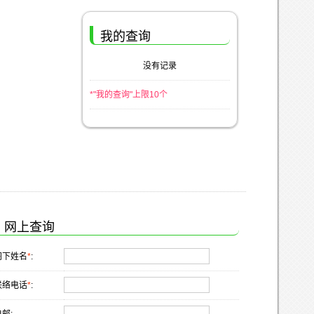
我的查询
没有记录
*"我的查询"上限10个
网上查询
阁下姓名
*
:
联络电话
*
: