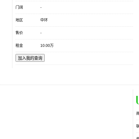
门阔
-
地区
中环
售价
-
租金
10.00万
加入我的查询