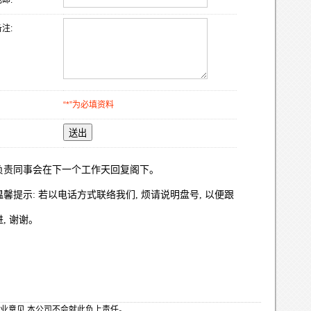
邮:
注:
“*”为必填资料
送出
负责同事会在下一个工作天回复阁下。
温馨提示: 若以电话方式联络我们, 烦请说明盘号, 以便跟
进, 谢谢。
业意见,本公司不会就此负上责任。