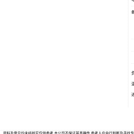
电
备
、资料及意见均未经核实仅供参考,本公司不保证其真确性,参考人应自行判断及寻找专