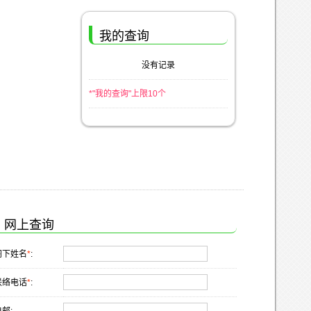
我的查询
没有记录
*"我的查询"上限10个
网上查询
阁下姓名
*
:
联络电话
*
: