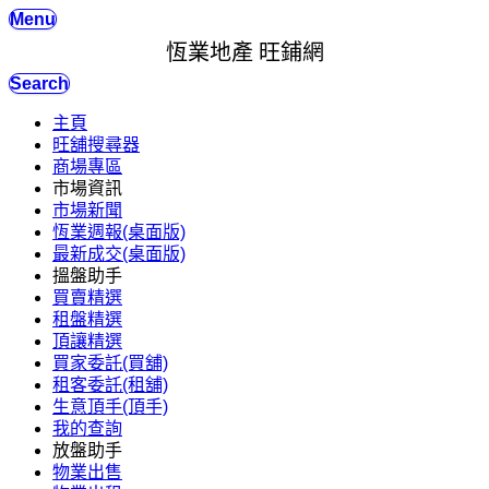
Menu
恆業地產 旺鋪網
Search
主頁
旺舖搜尋器
商場專區
市場資訊
市場新聞
恆業週報(桌面版)
最新成交(桌面版)
搵盤助手
買賣精選
租盤精選
頂讓精選
買家委託(買舖)
租客委託(租舖)
生意頂手(頂手)
我的查詢
放盤助手
物業出售