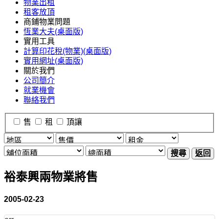
物業出租
租客放頂
商鋪物業問題
恆業大夫(桌面版)
實用工具
計算印花稅(物業)(桌面版)
實用網址(桌面版)
關於我們
公司簡介
就業機會
聯絡我們
售
租
頂讓
搜尋
返回
裕泰興兩物業將售
2005-02-23