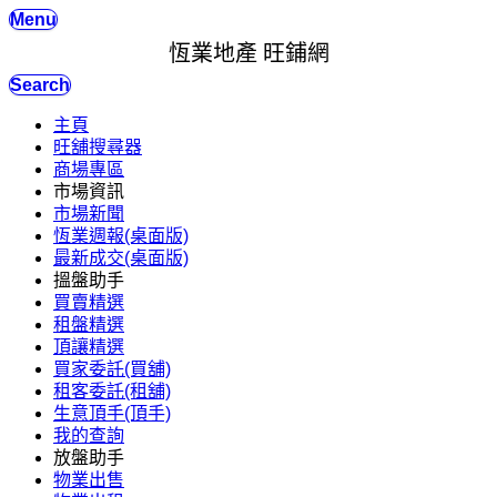
Menu
恆業地產 旺鋪網
Search
主頁
旺舖搜尋器
商場專區
市場資訊
市場新聞
恆業週報(桌面版)
最新成交(桌面版)
搵盤助手
買賣精選
租盤精選
頂讓精選
買家委託(買舖)
租客委託(租舖)
生意頂手(頂手)
我的查詢
放盤助手
物業出售