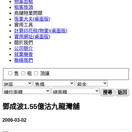
物業出租
租客放頂
商鋪物業問題
恆業大夫(桌面版)
實用工具
計算印花稅(物業)(桌面版)
實用網址(桌面版)
關於我們
公司簡介
就業機會
聯絡我們
售
租
頂讓
搜尋
返回
鄧成波1.55億沽九龍灣舖
2006-03-02