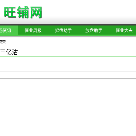
场资讯
恒业周报
揾盘助手
放盘助手
恒业大夫
成交
三亿沽