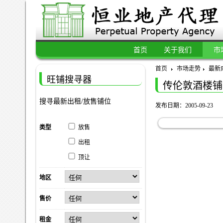
首页
关于我们
市
首页
市场走势
最新
旺铺搜寻器
传伦敦酒楼铺
搜寻最新出租/放售铺位
发布日期：2005-09-23
类型
放售
出租
顶让
地区
售价
租金