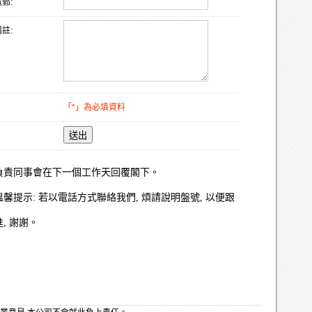
郵:
註:
「*」為必填資料
送出
負責同事會在下一個工作天回覆閣下。
溫馨提示: 若以電話方式聯絡我們, 煩請說明盤號, 以便跟
進, 謝謝。