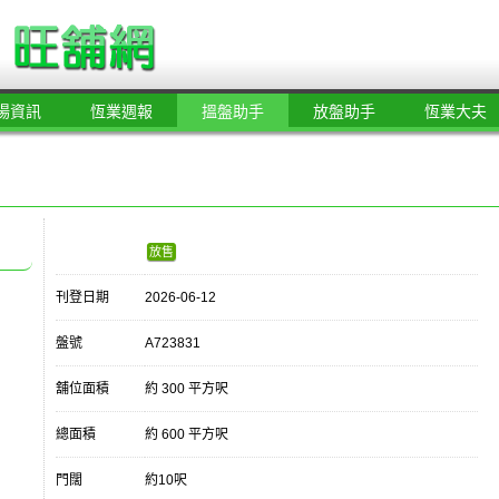
場資訊
恆業週報
搵盤助手
放盤助手
恆業大夫
放售
刊登日期
2026-06-12
盤號
A723831
舖位面積
約 300 平方呎
總面積
約 600 平方呎
門闊
約10呎