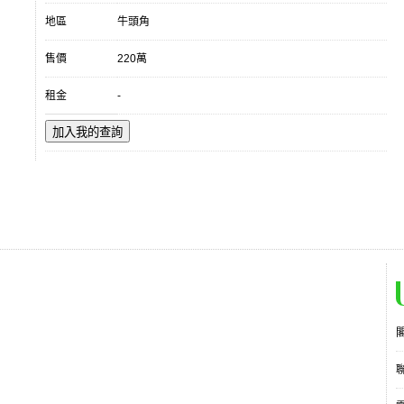
地區
牛頭角
售價
220萬
租金
-
加入我的查詢