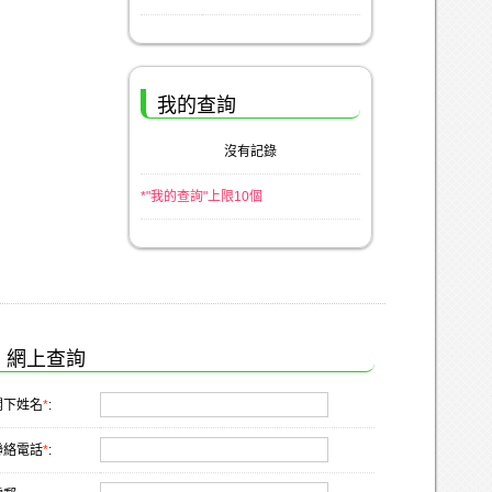
我的查詢
沒有記錄
*"我的查詢"上限10個
網上查詢
閣下姓名
*
:
聯絡電話
*
: