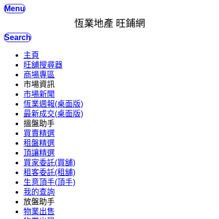
Menu
恆業地產 旺鋪網
Search
主頁
旺舖搜尋器
商場專區
市場資訊
市場新聞
恆業週報(桌面版)
最新成交(桌面版)
搵盤助手
買賣精選
租盤精選
頂讓精選
買家委託(買舖)
租客委託(租舖)
生意頂手(頂手)
我的查詢
放盤助手
物業出售