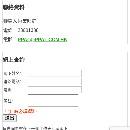
聯絡資料
聯絡人
恆業旺舖
電話
23001388
電郵
PPAL@PPAL.COM.HK
網上查詢
閣下姓名
*
:
聯絡電話
*
:
電郵:
備註:
「*」為必填資料
送出
負責同事會在下一個工作天回覆閣下。