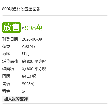
800呎建材段五厘回報
放售
998萬
$
刊登日期
2026-06-09
盤號
A93747
地區
旺角
舖位面積
約 800 平方呎
總面積
約 800 平方呎
門闊
約 13 呎
售價
$998萬
租金
$-
加入我的查詢