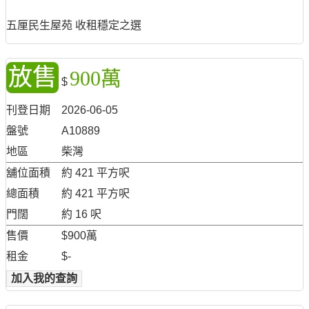
五厘民生屋苑 收租穩定之選
放售
900萬
$
刊登日期
2026-06-05
盤號
A10889
地區
柴灣
舖位面積
約 421 平方呎
總面積
約 421 平方呎
門闊
約 16 呎
售價
$900萬
租金
$-
加入我的查詢