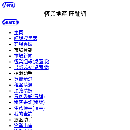
Menu
恆業地產 旺鋪網
Search
主頁
旺舖搜尋器
商場專區
市場資訊
市場新聞
恆業週報(桌面版)
最新成交(桌面版)
搵盤助手
買賣精選
租盤精選
頂讓精選
買家委託(買舖)
租客委託(租舖)
生意頂手(頂手)
我的查詢
放盤助手
物業出售