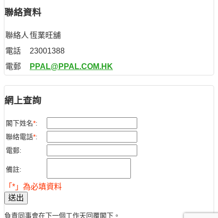
聯絡資料
聯絡人
恆業旺舖
電話
23001388
電郵
PPAL@PPAL.COM.HK
網上查詢
閣下姓名
*
:
聯絡電話
*
:
電郵:
備註:
「*」為必填資料
送出
負責同事會在下一個工作天回覆閣下。