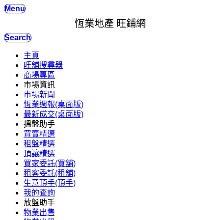
Menu
恆業地產 旺鋪網
Search
主頁
旺舖搜尋器
商場專區
市場資訊
市場新聞
恆業週報(桌面版)
最新成交(桌面版)
搵盤助手
買賣精選
租盤精選
頂讓精選
買家委託(買舖)
租客委託(租舖)
生意頂手(頂手)
我的查詢
放盤助手
物業出售