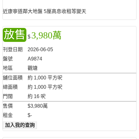
近康寧道鄰大地盤 5厘高息收租等變天
放售
3,980萬
$
刊登日期
2026-06-05
盤號
A9874
地區
觀塘
舖位面積
約 1,000 平方呎
總面積
約 1,000 平方呎
門闊
約 16 呎
售價
$3,980萬
租金
$-
加入我的查詢