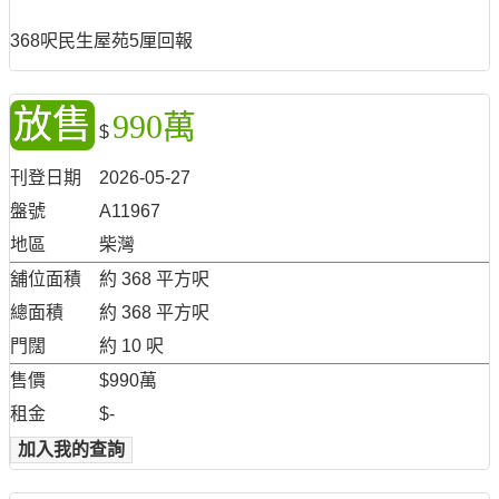
368呎民生屋苑5厘回報
放售
990萬
$
刊登日期
2026-05-27
盤號
A11967
地區
柴灣
舖位面積
約 368 平方呎
總面積
約 368 平方呎
門闊
約 10 呎
售價
$990萬
租金
$-
加入我的查詢