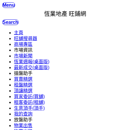
Menu
恆業地產 旺鋪網
Search
主頁
旺舖搜尋器
商場專區
市場資訊
市場新聞
恆業週報(桌面版)
最新成交(桌面版)
搵盤助手
買賣精選
租盤精選
頂讓精選
買家委託(買舖)
租客委託(租舖)
生意頂手(頂手)
我的查詢
放盤助手
物業出售