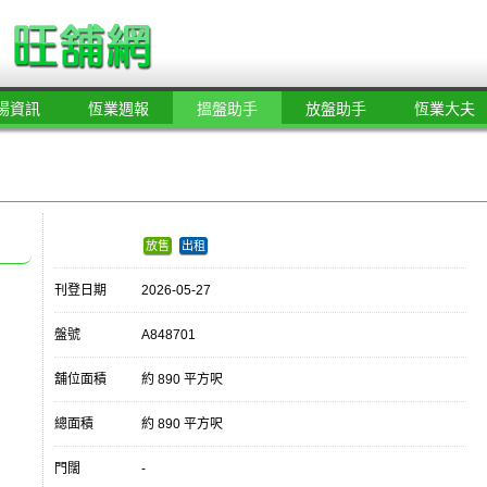
場資訊
恆業週報
搵盤助手
放盤助手
恆業大夫
放售
出租
刊登日期
2026-05-27
盤號
A848701
舖位面積
約 890 平方呎
總面積
約 890 平方呎
門闊
-