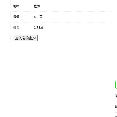
地區
佐敦
售價
480萬
租金
1.78萬
加入我的查詢