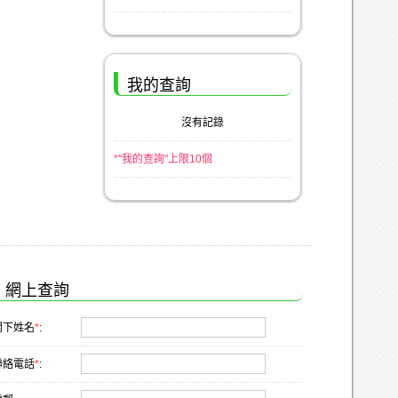
我的查詢
沒有記錄
*"我的查詢"上限10個
網上查詢
閣下姓名
*
:
聯絡電話
*
: