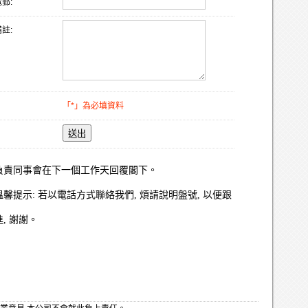
郵:
註:
「*」為必填資料
送出
負責同事會在下一個工作天回覆閣下。
溫馨提示: 若以電話方式聯絡我們, 煩請說明盤號, 以便跟
進, 謝謝。