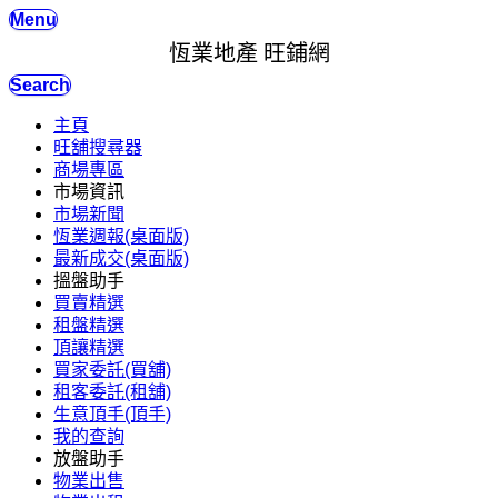
Menu
恆業地產 旺鋪網
Search
主頁
旺舖搜尋器
商場專區
市場資訊
市場新聞
恆業週報(桌面版)
最新成交(桌面版)
搵盤助手
買賣精選
租盤精選
頂讓精選
買家委託(買舖)
租客委託(租舖)
生意頂手(頂手)
我的查詢
放盤助手
物業出售