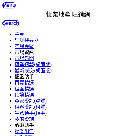
Menu
恆業地產 旺鋪網
Search
主頁
旺舖搜尋器
商場專區
市場資訊
市場新聞
恆業週報(桌面版)
最新成交(桌面版)
搵盤助手
買賣精選
租盤精選
頂讓精選
買家委託(買舖)
租客委託(租舖)
生意頂手(頂手)
我的查詢
放盤助手
物業出售