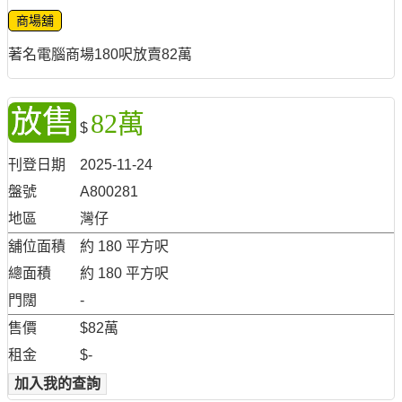
商場舖
著名電腦商場180呎放賣82萬
放售
82萬
$
刊登日期
2025-11-24
盤號
A800281
地區
灣仔
舖位面積
約 180 平方呎
總面積
約 180 平方呎
門闊
-
售價
$82萬
租金
$-
加入我的查詢