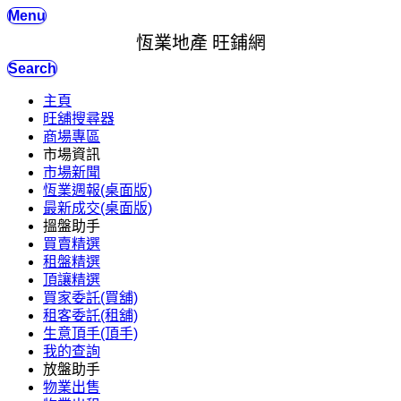
Menu
恆業地產 旺鋪網
Search
主頁
旺舖搜尋器
商場專區
市場資訊
市場新聞
恆業週報(桌面版)
最新成交(桌面版)
搵盤助手
買賣精選
租盤精選
頂讓精選
買家委託(買舖)
租客委託(租舖)
生意頂手(頂手)
我的查詢
放盤助手
物業出售