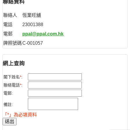
聯絡資料
聯絡人
恆業旺舖
電話
23001388
電郵
ppal@ppal.com.hk
牌照號碼
C-001057
網上查詢
閣下姓名
*
:
聯絡電話
*
:
電郵:
備註:
「*」為必填資料
送出