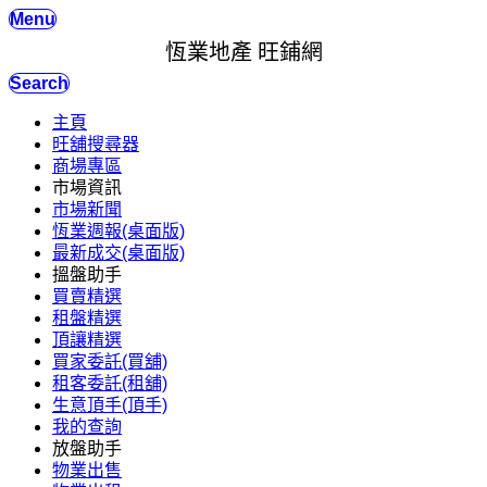
Menu
恆業地產 旺鋪網
Search
主頁
旺舖搜尋器
商場專區
市場資訊
市場新聞
恆業週報(桌面版)
最新成交(桌面版)
搵盤助手
買賣精選
租盤精選
頂讓精選
買家委託(買舖)
租客委託(租舖)
生意頂手(頂手)
我的查詢
放盤助手
物業出售