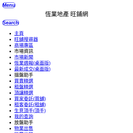
Menu
恆業地產 旺鋪網
Search
主頁
旺舖搜尋器
商場專區
市場資訊
市場新聞
恆業週報(桌面版)
最新成交(桌面版)
搵盤助手
買賣精選
租盤精選
頂讓精選
買家委託(買舖)
租客委託(租舖)
生意頂手(頂手)
我的查詢
放盤助手
物業出售