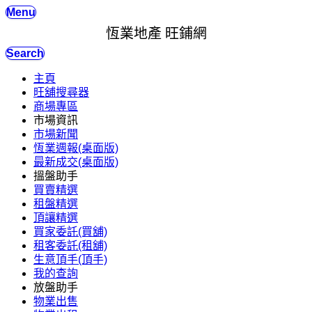
Menu
恆業地產 旺鋪網
Search
主頁
旺舖搜尋器
商場專區
市場資訊
市場新聞
恆業週報(桌面版)
最新成交(桌面版)
搵盤助手
買賣精選
租盤精選
頂讓精選
買家委託(買舖)
租客委託(租舖)
生意頂手(頂手)
我的查詢
放盤助手
物業出售