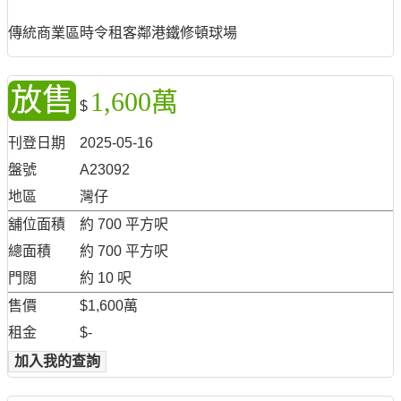
傳統商業區時令租客鄰港鐵修頓球場
放售
1,600萬
$
刊登日期
2025-05-16
盤號
A23092
地區
灣仔
舖位面積
約 700 平方呎
總面積
約 700 平方呎
門闊
約 10 呎
售價
$1,600萬
租金
$-
加入我的查詢