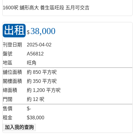
1600呎 舖形高大 養生區旺段 五月可交吉
出租
38,000
$
刊登日期
2025-04-02
盤號
A56812
地區
旺角
舖位面積
約 850 平方呎
閣樓面積
約 350 平方呎
總面積
約 1,200 平方呎
門闊
約 12 呎
售價
$-
租金
$38,000
加入我的查詢