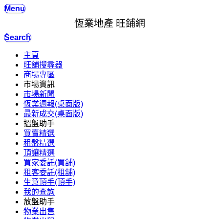
Menu
恆業地產 旺鋪網
Search
主頁
旺舖搜尋器
商場專區
市場資訊
市場新聞
恆業週報(桌面版)
最新成交(桌面版)
搵盤助手
買賣精選
租盤精選
頂讓精選
買家委託(買舖)
租客委託(租舖)
生意頂手(頂手)
我的查詢
放盤助手
物業出售