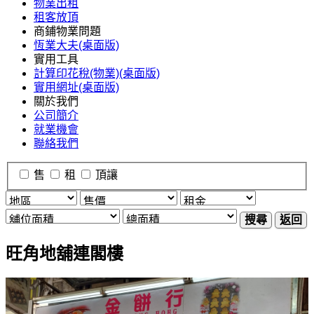
物業出租
租客放頂
商鋪物業問題
恆業大夫(桌面版)
實用工具
計算印花稅(物業)(桌面版)
實用網址(桌面版)
關於我們
公司簡介
就業機會
聯絡我們
售
租
頂讓
搜尋
返回
旺角地舖連閣樓