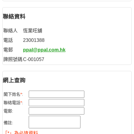
聯絡資料
聯絡人
恆業旺舖
電話
23001388
電郵
ppal@ppal.com.hk
牌照號碼
C-001057
網上查詢
閣下姓名
*
:
聯絡電話
*
:
電郵:
備註:
「*」為必填資料