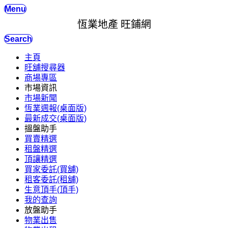
Menu
恆業地產 旺鋪網
Search
主頁
旺舖搜尋器
商場專區
市場資訊
市場新聞
恆業週報(桌面版)
最新成交(桌面版)
搵盤助手
買賣精選
租盤精選
頂讓精選
買家委託(買舖)
租客委託(租舖)
生意頂手(頂手)
我的查詢
放盤助手
物業出售