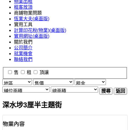
物業出租
租客放頂
商鋪物業問題
恆業大夫(桌面版)
實用工具
計算印花稅(物業)(桌面版)
實用網址(桌面版)
關於我們
公司簡介
就業機會
聯絡我們
售
租
頂讓
搜尋
返回
深水埗3厘半主題街
物業內容