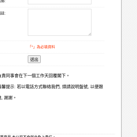
郵:
註:
「*」為必填資料
送出
負責同事會在下一個工作天回覆閣下。
溫馨提示: 若以電話方式聯絡我們, 煩請說明盤號, 以便跟
進, 謝謝。