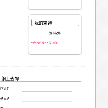
我的查詢
沒有記錄
*"我的查詢"上限10個
網上查詢
閣下姓名
*
:
聯絡電話
*
: