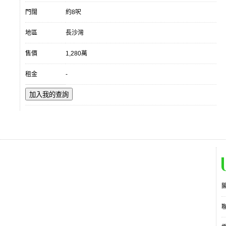
門闊
約8呎
地區
長沙灣
售價
1,280萬
租金
-
加入我的查詢