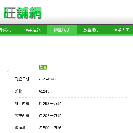
場資訊
恆業週報
搵盤助手
放盤助手
恆業大夫
放售
刊登日期
2025-03-03
盤號
A1245F
舖位面積
約 298 平方呎
閣樓面積
約 202 平方呎
總面積
約 500 平方呎