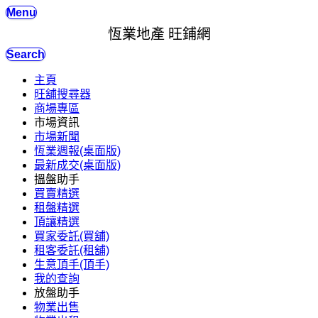
Menu
恆業地產 旺鋪網
Search
主頁
旺舖搜尋器
商場專區
市場資訊
市場新聞
恆業週報(桌面版)
最新成交(桌面版)
搵盤助手
買賣精選
租盤精選
頂讓精選
買家委託(買舖)
租客委託(租舖)
生意頂手(頂手)
我的查詢
放盤助手
物業出售