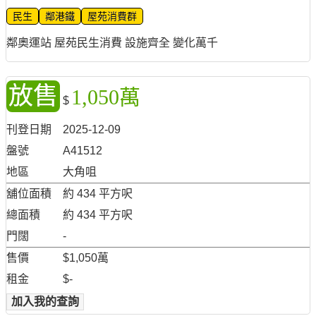
民生
鄰港鐵
屋苑消費群
鄰奧運站 屋苑民生消費 設施齊全 變化萬千
放售
1,050萬
$
刊登日期
2025-12-09
盤號
A41512
地區
大角咀
舖位面積
約 434 平方呎
總面積
約 434 平方呎
門闊
-
售價
$1,050萬
租金
$-
加入我的查詢