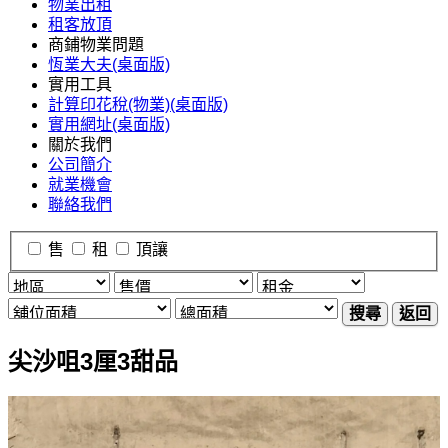
物業出租
租客放頂
商鋪物業問題
恆業大夫(桌面版)
實用工具
計算印花稅(物業)(桌面版)
實用網址(桌面版)
關於我們
公司簡介
就業機會
聯絡我們
售
租
頂讓
搜尋
返回
尖沙咀3厘3甜品