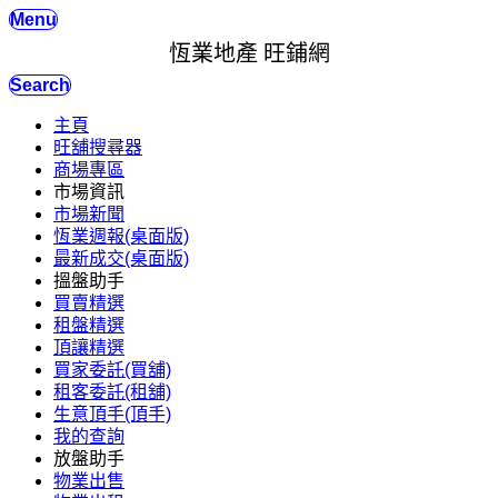
Menu
恆業地產 旺鋪網
Search
主頁
旺舖搜尋器
商場專區
市場資訊
市場新聞
恆業週報(桌面版)
最新成交(桌面版)
搵盤助手
買賣精選
租盤精選
頂讓精選
買家委託(買舖)
租客委託(租舖)
生意頂手(頂手)
我的查詢
放盤助手
物業出售