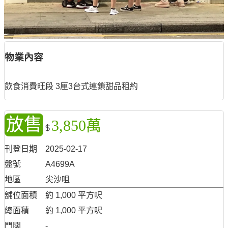
物業內容
飲食消費旺段 3厘3台式連鎖甜品租約
放售
3,850萬
$
刊登日期
2025-02-17
盤號
A4699A
地區
尖沙咀
舖位面積
約 1,000 平方呎
總面積
約 1,000 平方呎
門闊
-