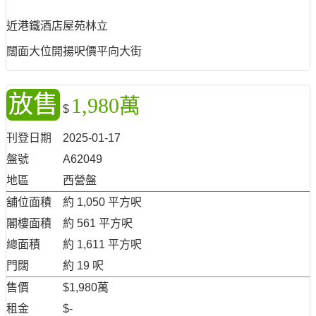
近港鐵酒店屋苑林立
闊面大位開揚呎價平向大街
放售
1,980萬
$
刊登日期
2025-01-17
盤號
A62049
地區
西營盤
舖位面積
約 1,050 平方呎
閣樓面積
約 561 平方呎
總面積
約 1,611 平方呎
門闊
約 19 呎
售價
$1,980萬
租金
$-