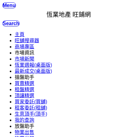
Menu
恆業地產 旺鋪網
Search
主頁
旺舖搜尋器
商場專區
市場資訊
市場新聞
恆業週報(桌面版)
最新成交(桌面版)
搵盤助手
買賣精選
租盤精選
頂讓精選
買家委託(買舖)
租客委託(租舖)
生意頂手(頂手)
我的查詢
放盤助手
物業出售