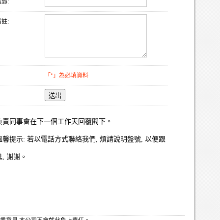
郵:
註:
「*」為必填資料
送出
負責同事會在下一個工作天回覆閣下。
溫馨提示: 若以電話方式聯絡我們, 煩請說明盤號, 以便跟
進, 謝謝。