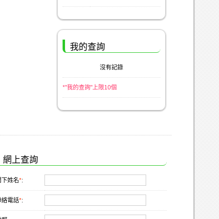
我的查詢
沒有記錄
*"我的查詢"上限10個
網上查詢
閣下姓名
*
:
聯絡電話
*
: