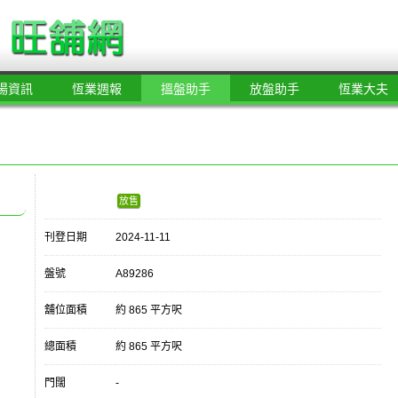
場資訊
恆業週報
搵盤助手
放盤助手
恆業大夫
放售
刊登日期
2024-11-11
盤號
A89286
舖位面積
約 865 平方呎
總面積
約 865 平方呎
門闊
-