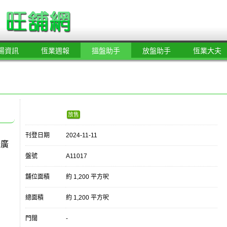
場資訊
恆業週報
搵盤助手
放盤助手
恆業大夫
放售
刊登日期
2024-11-11
牆廣
盤號
A11017
舖位面積
約 1,200 平方呎
總面積
約 1,200 平方呎
門闊
-