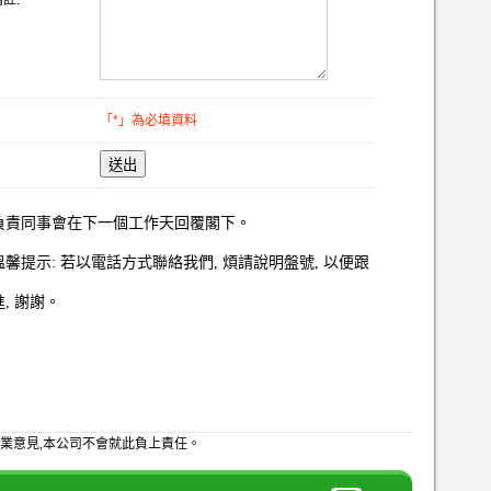
註:
「*」為必填資料
送出
負責同事會在下一個工作天回覆閣下。
溫馨提示: 若以電話方式聯絡我們, 煩請說明盤號, 以便跟
進, 謝謝。
業意見,本公司不會就此負上責任。