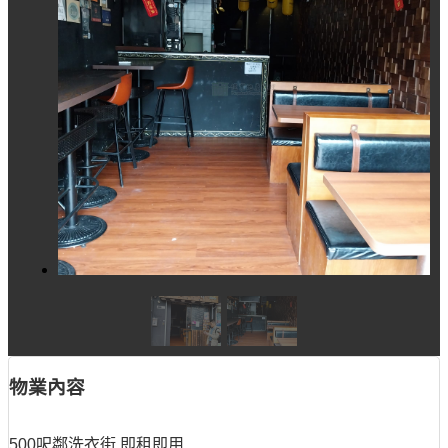
物業內容
500呎鄰洗衣街 即租即用