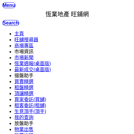
Menu
恆業地產 旺鋪網
Search
主頁
旺舖搜尋器
商場專區
市場資訊
市場新聞
恆業週報(桌面版)
最新成交(桌面版)
搵盤助手
買賣精選
租盤精選
頂讓精選
買家委託(買舖)
租客委託(租舖)
生意頂手(頂手)
我的查詢
放盤助手
物業出售