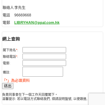
聯絡人
李先生
電話
96669668
電郵
LIBRYHAN@ppal.com.hk
網上查詢
閣下姓名
*
:
聯絡電話
*
:
電郵:
備註:
「*」為必填資料
送出
負責同事會在下一個工作天回覆閣下。
溫馨提示: 若以電話方式聯絡我們, 煩請說明盤號, 以便跟進, 謝謝。