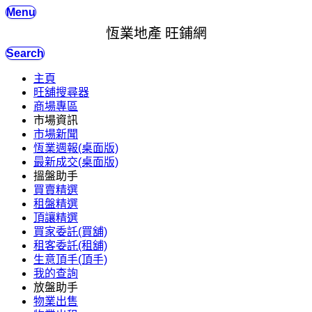
Menu
恆業地產 旺鋪網
Search
主頁
旺舖搜尋器
商場專區
市場資訊
市場新聞
恆業週報(桌面版)
最新成交(桌面版)
搵盤助手
買賣精選
租盤精選
頂讓精選
買家委託(買舖)
租客委託(租舖)
生意頂手(頂手)
我的查詢
放盤助手
物業出售