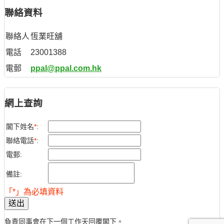
聯絡資料
聯絡人
恆業旺舖
電話
23001388
電郵
ppal@ppal.com.hk
網上查詢
閣下姓名
*
:
聯絡電話
*
:
電郵:
備註:
「*」為必填資料
送出
負責同事會在下一個工作天回覆閣下。