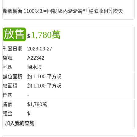
鄰楓樹街 1100呎3厘回報 區內漸漸轉型 穩陣收租等變天
放售
1,780萬
$
刊登日期
2023-09-27
盤號
A22342
地區
深水埗
舖位面積
約 1,100 平方呎
總面積
約 1,100 平方呎
門闊
-
售價
$1,780萬
租金
$-
加入我的查詢