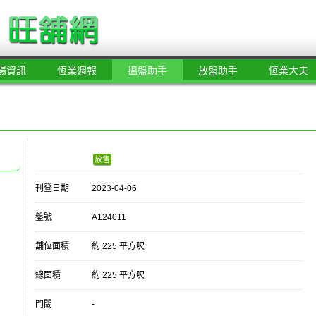
場資訊
恆業週報
搵盤助手
放盤助手
恆業大夫
放售
刊登日期
2023-04-06
盤號
A124011
舖位面積
約 225 平方呎
總面積
約 225 平方呎
門闊
-