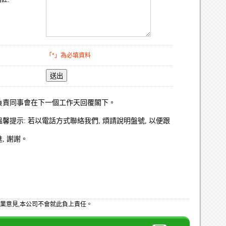
註:
「*」為必填資料
送出
負責同事會在下一個工作天回覆閣下。
溫馨提示: 若以電話方式聯絡我們, 煩請說明盤號, 以便跟
進, 謝謝。
業意見,本公司不會就此負上責任。