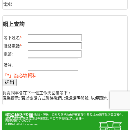
電郵
網上查詢
閣下姓名
*
:
聯絡電話
*
:
電郵:
備註:
「*」為必填資料
送出
負責同事會在下一個工作天回覆閣下。
溫馨提示: 若以電話方式聯絡我們, 煩請說明盤號, 以便跟進, 謝謝。
聲明：本網站所提供之數據、呎數、資料及意見均未經核實僅供參考,本公司不保證其真確性,
恆業地產代理
參考人應自行判斷及尋找專業意見,本公司不會就此負上責任。
牌照號碼: C-001057
© PPAL All right reserved.