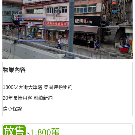
物業內容
1300呎大街大單邊 集團連鎖租約
20年長情租客 剛續新約
信心保證
放售
1,800萬
$