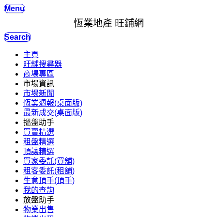
Menu
恆業地產 旺鋪網
Search
主頁
旺舖搜尋器
商場專區
市場資訊
市場新聞
恆業週報(桌面版)
最新成交(桌面版)
搵盤助手
買賣精選
租盤精選
頂讓精選
買家委託(買舖)
租客委託(租舖)
生意頂手(頂手)
我的查詢
放盤助手
物業出售