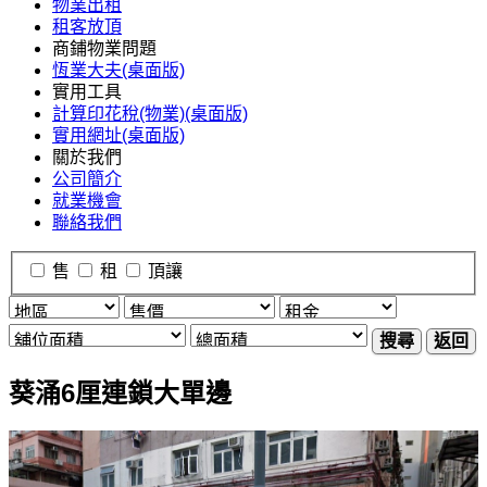
物業出租
租客放頂
商鋪物業問題
恆業大夫(桌面版)
實用工具
計算印花稅(物業)(桌面版)
實用網址(桌面版)
關於我們
公司簡介
就業機會
聯絡我們
售
租
頂讓
搜尋
返回
葵涌6厘連鎖大單邊