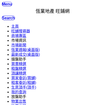
Menu
恆業地產 旺鋪網
Search
主頁
旺舖搜尋器
商場專區
市場資訊
市場新聞
恆業週報(桌面版)
最新成交(桌面版)
搵盤助手
買賣精選
租盤精選
頂讓精選
買家委託(買舖)
租客委託(租舖)
生意頂手(頂手)
我的查詢
放盤助手
物業出售