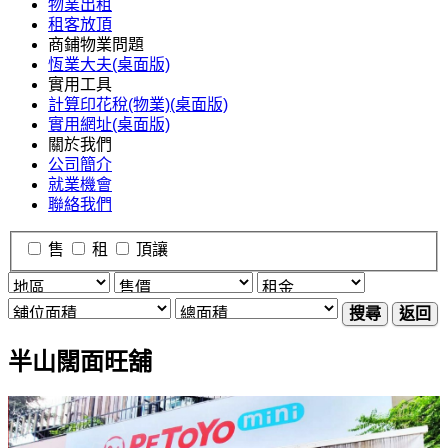
物業出租
租客放頂
商鋪物業問題
恆業大夫(桌面版)
實用工具
計算印花稅(物業)(桌面版)
實用網址(桌面版)
關於我們
公司簡介
就業機會
聯絡我們
售
租
頂讓
搜尋
返回
半山闊面旺舖