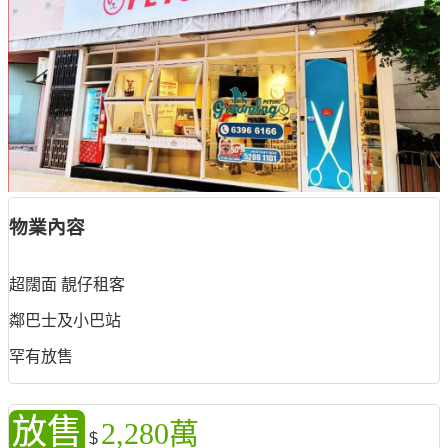
物業內容
超闊面 靚仔租客
鄰巴士及小巴站
罕有放售
放售
2,280萬
$