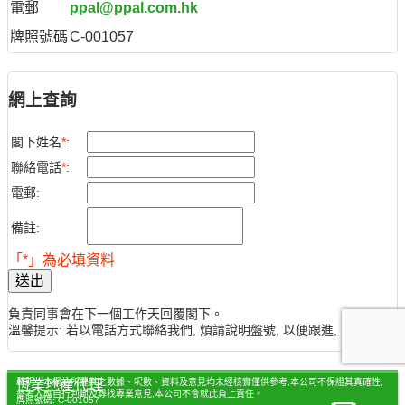
電郵
ppal@ppal.com.hk
牌照號碼
C-001057
網上查詢
閣下姓名
*
:
聯絡電話
*
:
電郵:
備註:
「*」為必填資料
送出
負責同事會在下一個工作天回覆閣下。
溫馨提示: 若以電話方式聯絡我們, 煩請說明盤號, 以便跟進, 謝謝。
聲明：本網站所提供之數據、呎數、資料及意見均未經核實僅供參考,本公司不保證其真確性,
恆業地產代理
參考人應自行判斷及尋找專業意見,本公司不會就此負上責任。
牌照號碼: C-001057