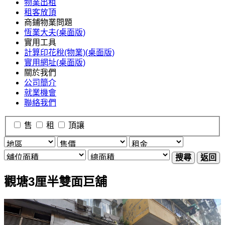
物業出租
租客放頂
商鋪物業問題
恆業大夫(桌面版)
實用工具
計算印花稅(物業)(桌面版)
實用網址(桌面版)
關於我們
公司簡介
就業機會
聯絡我們
售
租
頂讓
搜尋
返回
觀塘3厘半雙面巨舖