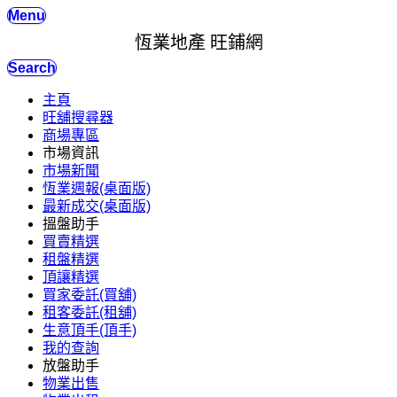
Menu
恆業地產 旺鋪網
Search
主頁
旺舖搜尋器
商場專區
市場資訊
市場新聞
恆業週報(桌面版)
最新成交(桌面版)
搵盤助手
買賣精選
租盤精選
頂讓精選
買家委託(買舖)
租客委託(租舖)
生意頂手(頂手)
我的查詢
放盤助手
物業出售