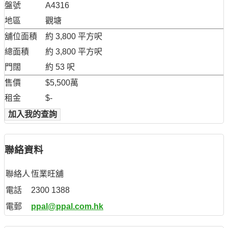
盤號
A4316
地區
觀塘
舖位面積
約 3,800 平方呎
總面積
約 3,800 平方呎
門闊
約 53 呎
售價
$5,500萬
租金
$-
加入我的查詢
聯絡資料
聯絡人
恆業旺舖
電話
2300 1388
電郵
ppal@ppal.com.hk