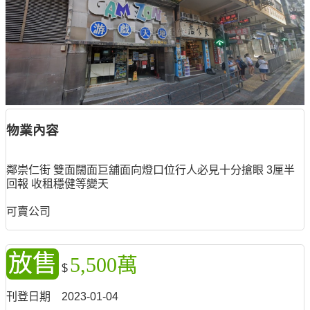
物業內容
鄰崇仁街 雙面闊面巨舖面向燈口位行人必見十分搶眼 3厘半
回報 收租穩健等變天
可賣公司
放售
5,500萬
$
刊登日期
2023-01-04