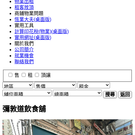
物業出租
租客放頂
商鋪物業問題
恆業大夫(桌面版)
實用工具
計算印花稅(物業)(桌面版)
實用網址(桌面版)
關於我們
公司簡介
就業機會
聯絡我們
售
租
頂讓
搜尋
返回
彌敦道飲食舖