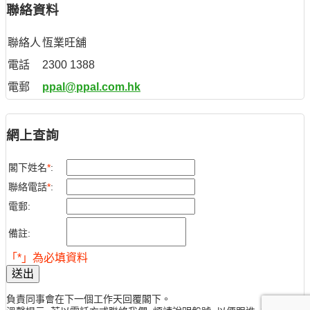
聯絡資料
聯絡人
恆業旺舖
電話
2300 1388
電郵
ppal@ppal.com.hk
網上查詢
閣下姓名
*
:
聯絡電話
*
:
電郵:
備註:
「*」為必填資料
送出
負責同事會在下一個工作天回覆閣下。