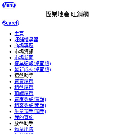
Menu
恆業地產 旺鋪網
Search
主頁
旺舖搜尋器
商場專區
市場資訊
市場新聞
恆業週報(桌面版)
最新成交(桌面版)
搵盤助手
買賣精選
租盤精選
頂讓精選
買家委託(買舖)
租客委託(租舖)
生意頂手(頂手)
我的查詢
放盤助手
物業出售