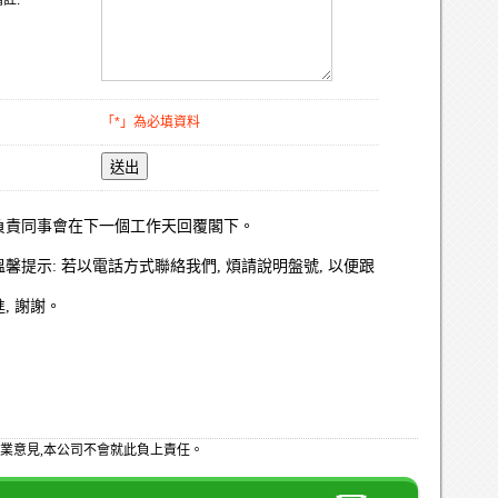
註:
「*」為必填資料
送出
負責同事會在下一個工作天回覆閣下。
溫馨提示: 若以電話方式聯絡我們, 煩請說明盤號, 以便跟
進, 謝謝。
業意見,本公司不會就此負上責任。