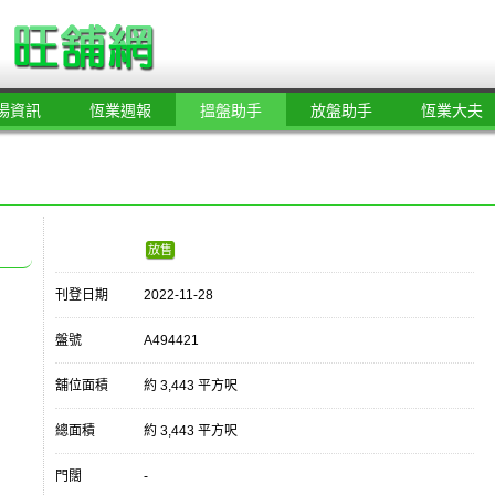
場資訊
恆業週報
搵盤助手
放盤助手
恆業大夫
放售
刊登日期
2022-11-28
盤號
A494421
舖位面積
約 3,443 平方呎
總面積
約 3,443 平方呎
門闊
-