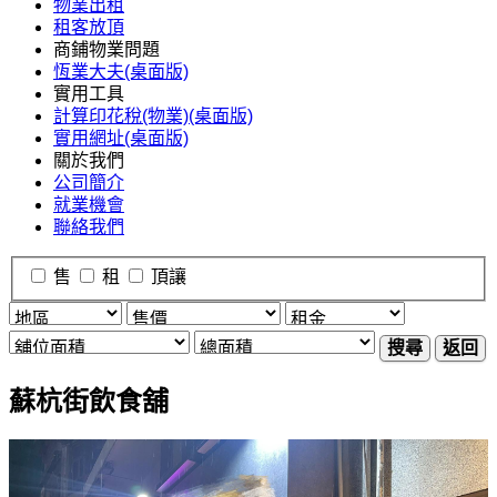
物業出租
租客放頂
商鋪物業問題
恆業大夫(桌面版)
實用工具
計算印花稅(物業)(桌面版)
實用網址(桌面版)
關於我們
公司簡介
就業機會
聯絡我們
售
租
頂讓
搜尋
返回
蘇杭街飲食舖