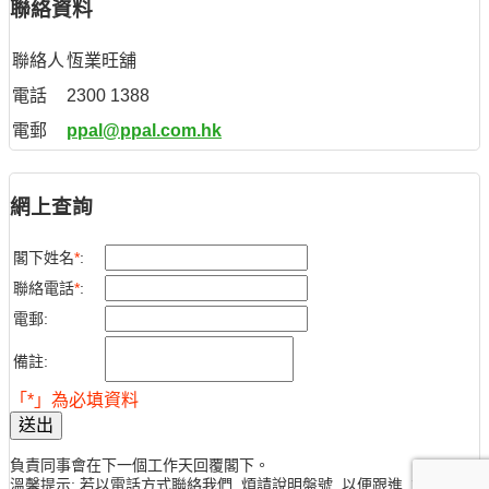
聯絡資料
聯絡人
恆業旺舖
電話
2300 1388
電郵
ppal@ppal.com.hk
網上查詢
閣下姓名
*
:
聯絡電話
*
:
電郵:
備註:
「*」為必填資料
送出
負責同事會在下一個工作天回覆閣下。
溫馨提示: 若以電話方式聯絡我們, 煩請說明盤號, 以便跟進, 謝謝。