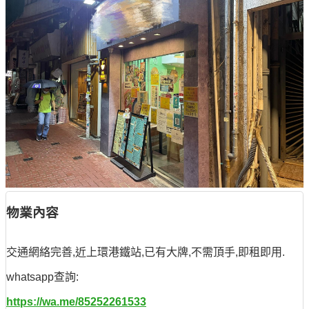
物業內容
交通網絡完善,近上環港鐵站,已有大牌,不需頂手,即租即用.
whatsapp查詢:
https://wa.me/85252261533