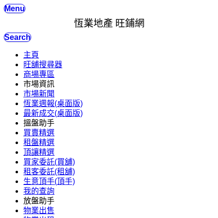
Menu
恆業地產 旺鋪網
Search
主頁
旺舖搜尋器
商場專區
市場資訊
市場新聞
恆業週報(桌面版)
最新成交(桌面版)
搵盤助手
買賣精選
租盤精選
頂讓精選
買家委託(買舖)
租客委託(租舖)
生意頂手(頂手)
我的查詢
放盤助手
物業出售