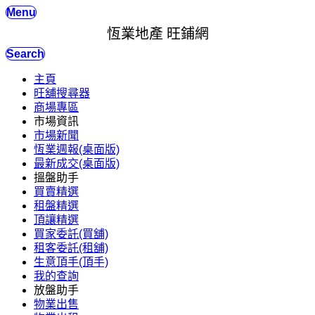
Menu
恆業地產 旺鋪網
Search
主頁
旺舖搜尋器
商場專區
市場資訊
市場新聞
恆業週報(桌面版)
最新成交(桌面版)
搵盤助手
買賣精選
租盤精選
頂讓精選
買家委託(買舖)
租客委託(租舖)
生意頂手(頂手)
我的查詢
放盤助手
物業出售