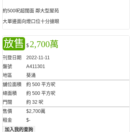
約500呎超闊面 鄰大型屋苑
大單邊面向燈口位十分搶眼
放售
2,700萬
$
刊登日期
2022-11-11
盤號
A411301
地區
葵涌
舖位面積
約 500 平方呎
總面積
約 500 平方呎
門闊
約 32 呎
售價
$2,700萬
租金
$-
加入我的查詢