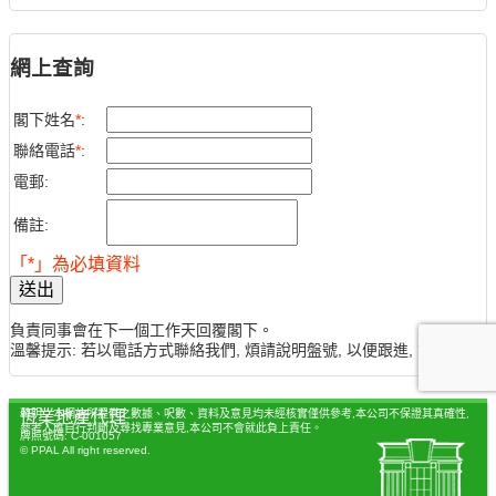
網上查詢
閣下姓名
*
:
聯絡電話
*
:
電郵:
備註:
「*」為必填資料
送出
負責同事會在下一個工作天回覆閣下。
溫馨提示: 若以電話方式聯絡我們, 煩請說明盤號, 以便跟進, 謝謝。
聲明：本網站所提供之數據、呎數、資料及意見均未經核實僅供參考,本公司不保證其真確性,
恆業地產代理
參考人應自行判斷及尋找專業意見,本公司不會就此負上責任。
牌照號碼: C-001057
© PPAL All right reserved.