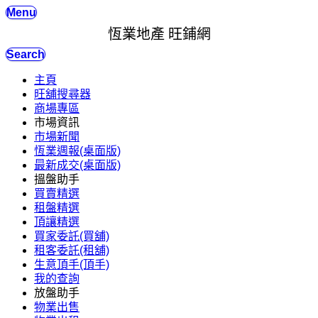
Menu
恆業地產 旺鋪網
Search
主頁
旺舖搜尋器
商場專區
市場資訊
市場新聞
恆業週報(桌面版)
最新成交(桌面版)
搵盤助手
買賣精選
租盤精選
頂讓精選
買家委託(買舖)
租客委託(租舖)
生意頂手(頂手)
我的查詢
放盤助手
物業出售