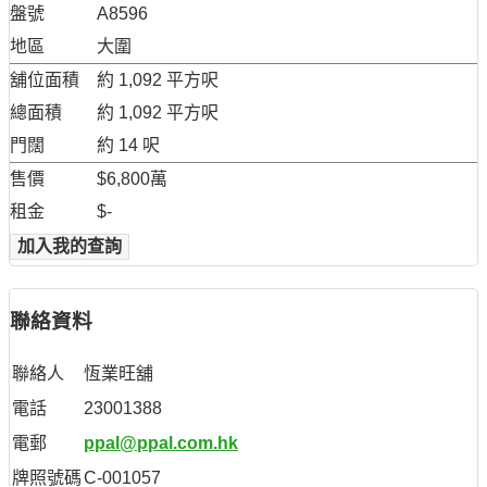
盤號
A8596
地區
大圍
舖位面積
約 1,092 平方呎
總面積
約 1,092 平方呎
門闊
約 14 呎
售價
$6,800萬
租金
$-
加入我的查詢
聯絡資料
聯絡人
恆業旺舖
電話
23001388
電郵
ppal@ppal.com.hk
牌照號碼
C-001057