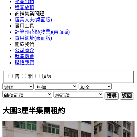
物業出租
租客放頂
商鋪物業問題
恆業大夫(桌面版)
實用工具
計算印花稅(物業)(桌面版)
實用網址(桌面版)
關於我們
公司簡介
就業機會
聯絡我們
售
租
頂讓
搜尋
返回
大圍3厘半集團租約