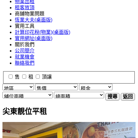
物業出租
租客放頂
商鋪物業問題
恆業大夫(桌面版)
實用工具
計算印花稅(物業)(桌面版)
實用網址(桌面版)
關於我們
公司簡介
就業機會
聯絡我們
售
租
頂讓
搜尋
返回
尖東靚位平租