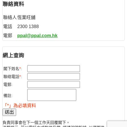
聯絡資料
聯絡人
恆業旺舖
電話
2300 1388
電郵
ppal@ppal.com.hk
網上查詢
閣下姓名
*
:
聯絡電話
*
:
電郵:
備註:
「*」為必填資料
送出
負責同事會在下一個工作天回覆閣下。