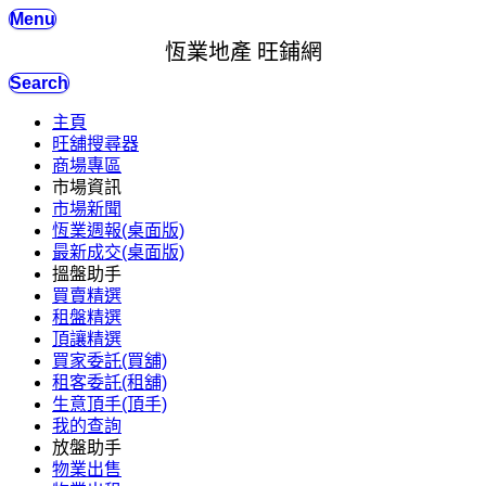
Menu
恆業地產 旺鋪網
Search
主頁
旺舖搜尋器
商場專區
市場資訊
市場新聞
恆業週報(桌面版)
最新成交(桌面版)
搵盤助手
買賣精選
租盤精選
頂讓精選
買家委託(買舖)
租客委託(租舖)
生意頂手(頂手)
我的查詢
放盤助手
物業出售