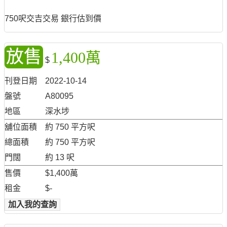
750呎交吉交易 銀行估到價
放售
1,400萬
$
刊登日期
2022-10-14
盤號
A80095
地區
深水埗
舖位面積
約 750 平方呎
總面積
約 750 平方呎
門闊
約 13 呎
售價
$1,400萬
租金
$-
加入我的查詢