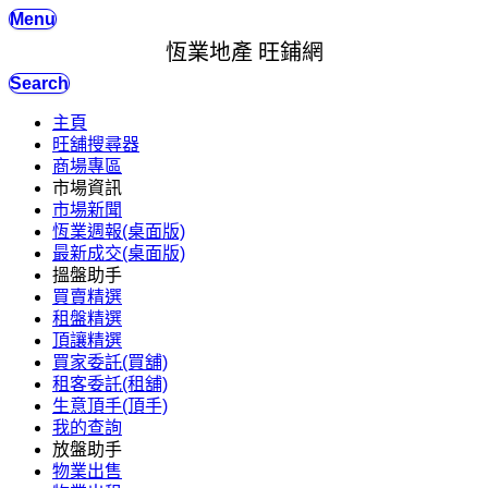
Menu
恆業地產 旺鋪網
Search
主頁
旺舖搜尋器
商場專區
市場資訊
市場新聞
恆業週報(桌面版)
最新成交(桌面版)
搵盤助手
買賣精選
租盤精選
頂讓精選
買家委託(買舖)
租客委託(租舖)
生意頂手(頂手)
我的查詢
放盤助手
物業出售