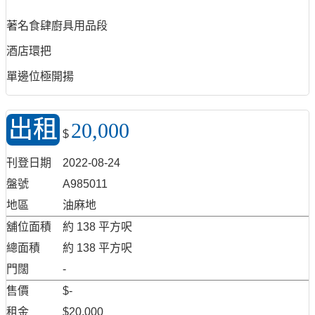
著名食肆廚具用品段
酒店環把
單邊位極開揚
出租
20,000
$
刊登日期
2022-08-24
盤號
A985011
地區
油麻地
舖位面積
約 138 平方呎
總面積
約 138 平方呎
門闊
-
售價
$-
租金
$20,000