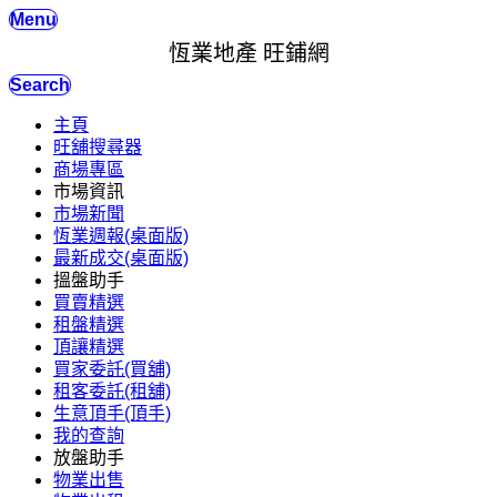
Menu
恆業地產 旺鋪網
Search
主頁
旺舖搜尋器
商場專區
市場資訊
市場新聞
恆業週報(桌面版)
最新成交(桌面版)
搵盤助手
買賣精選
租盤精選
頂讓精選
買家委託(買舖)
租客委託(租舖)
生意頂手(頂手)
我的查詢
放盤助手
物業出售