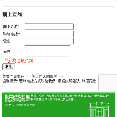
網上查詢
閣下姓名
*
:
聯絡電話
*
:
電郵:
備註:
「*」為必填資料
送出
負責同事會在下一個工作天回覆閣下。
溫馨提示: 若以電話方式聯絡我們, 煩請說明盤號, 以便跟進, 謝謝。
聲明：本網站所提供之數據、呎數、資料及意見均未經核實僅供參考,本公司不保證其真確性,
恆業地產代理
參考人應自行判斷及尋找專業意見,本公司不會就此負上責任。
牌照號碼: C-001057
© PPAL All right reserved.