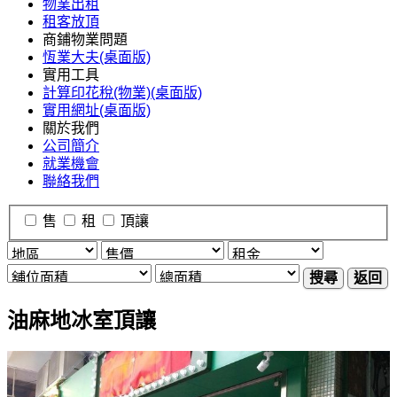
物業出租
租客放頂
商鋪物業問題
恆業大夫(桌面版)
實用工具
計算印花稅(物業)(桌面版)
實用網址(桌面版)
關於我們
公司簡介
就業機會
聯絡我們
售
租
頂讓
搜尋
返回
油麻地冰室頂讓