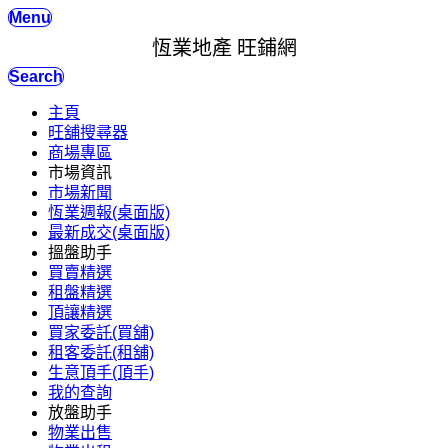
Menu
恆業地產 旺鋪網
Search
主頁
旺舖搜尋器
商場專區
市場資訊
市場新聞
恆業週報(桌面版)
最新成交(桌面版)
搵盤助手
買賣精選
租盤精選
頂讓精選
買家委託(買舖)
租客委託(租舖)
生意頂手(頂手)
我的查詢
放盤助手
物業出售