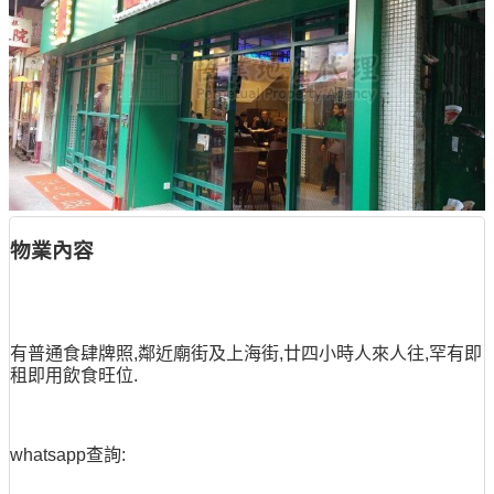
物業內容
有普通食肆牌照,鄰近廟街及上海街,廿四小時人來人往,罕有即
租即用飲食旺位.
whatsapp查詢: