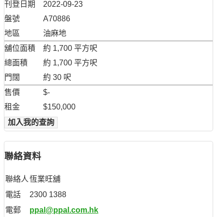
刊登日期
2022-09-23
盤號
A70886
地區
油麻地
舖位面積
約 1,700 平方呎
總面積
約 1,700 平方呎
門闊
約 30 呎
售價
$-
租金
$150,000
加入我的查詢
聯絡資料
聯絡人
恆業旺舖
電話
2300 1388
電郵
ppal@ppal.com.hk